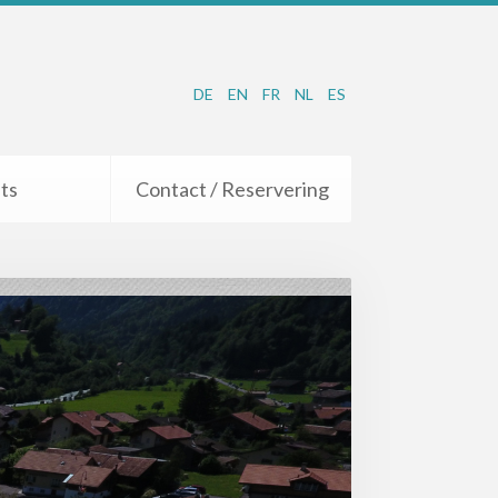
DE
EN
FR
NL
ES
ts
Contact / Reservering