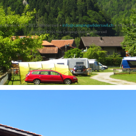
g Oberei • CH-3812 Wilderswil •
info@campingwilderswil.ch
• +41 33 8
Copyright © 2014 by Camping Oberei Wilderswil